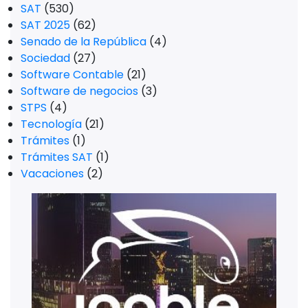
SAT
(530)
SAT 2025
(62)
Senado de la República
(4)
Sociedad
(27)
Software Contable
(21)
Software de negocios
(3)
STPS
(4)
Tecnología
(21)
Trámites
(1)
Trámites SAT
(1)
Vacaciones
(2)