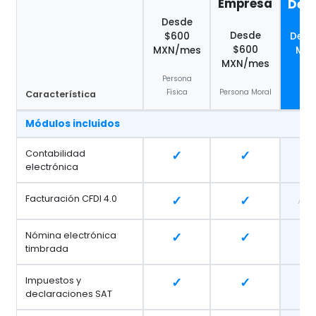
Empresa
Des
Desde
Desde
$600
Desd
$600
MXN/mes
MXN
MXN/mes
Persona
Des
Física
Persona Moral
Con
Característica
Módulos incluidos
Contabilidad
✓
✓
electrónica
Facturación CFDI 4.0
✓
✓
Adi
Nómina electrónica
✓
✓
timbrada
Impuestos y
✓
✓
declaraciones SAT