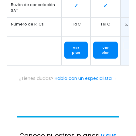
Buzón de cancelación
✓
✓
SAT
Número de RFCs
1 RFC
1 RFC
5, 10,
Ver
Ver
Ver
plan
plan
¿Tienes dudas?
Habla con un especialista →
Conoce nuestros planes
y sus