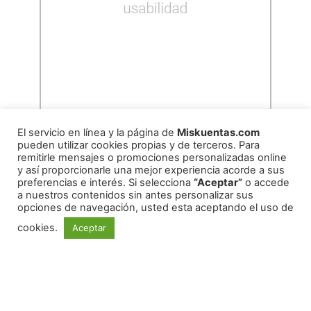
El servicio en línea y la página de
Miskuentas.com
pueden utilizar cookies propias y de terceros. Para
remitirle mensajes o promociones personalizadas online
y así proporcionarle una mejor experiencia acorde a sus
preferencias e interés. Si selecciona
“Aceptar”
o accede
a nuestros contenidos sin antes personalizar sus
copyright
2026
miskuentas
opciones de navegación, usted esta aceptando el uso de
cookies.
Aceptar
Redes Sociales
Copyright ©
2026
mexico