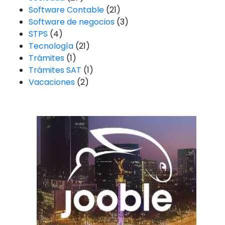
Software Contable
(21)
Software de negocios
(3)
STPS
(4)
Tecnología
(21)
Trámites
(1)
Trámites SAT
(1)
Vacaciones
(2)