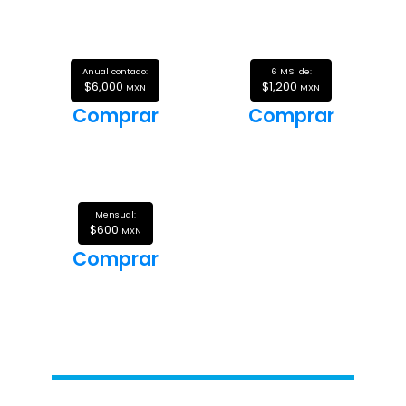
Anual contado:
6 MSI de:
$6,000
$1,200
MXN
MXN
Comprar
Comprar
Mensual:
$600
MXN
Comprar