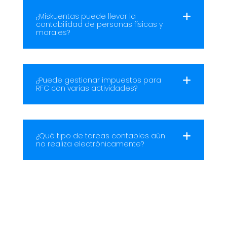
¿Miskuentas puede llevar la
contabilidad de personas físicas y
morales?
¿Puede gestionar impuestos para
RFC con varias actividades?
¿Qué tipo de tareas contables aún
no realiza electrónicamente?