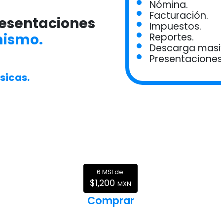
Nómina.
Facturación.
resentaciones
Impuestos.
mismo.
Reportes.
Descarga masi
Presentaciones
sicas.
6 MSI de:
$1,200
MXN
Comprar