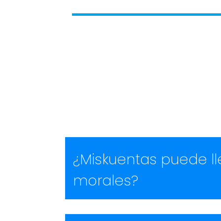
¿Miskuentas puede lle
morales?