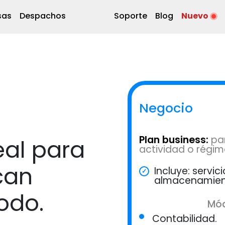
sas
Despachos
Soporte
Blog
Nuevo
Negocio
Plan business:
pa
deal para
actividad o régim
can
Incluye: servic
almacenamiento
odo.
Mód
Contabilidad.