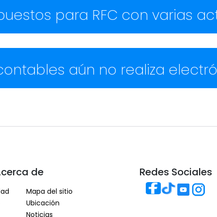
uestos para RFC con varias ac
contables aún no realiza elect
cerca de
Redes Sociales
dad
Mapa del sitio
o
Ubicación
Noticias