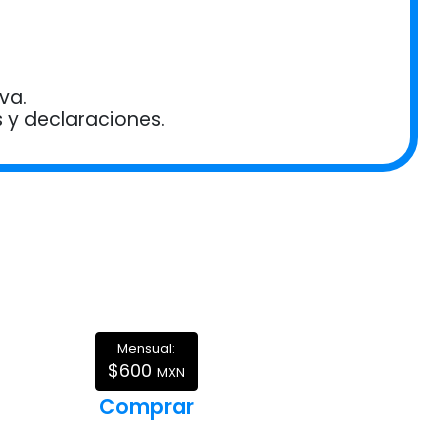
va.
 y declaraciones.
Mensual:
$600
MXN
Comprar