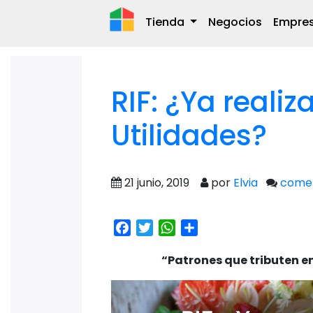
Tienda
Negocios
Empre
RIF: ¿Ya realiz
Utilidades?
21 junio, 2019
por
Elvia
comen
Facebook
Twitter
WhatsApp
Share
“Patrones que tributen en