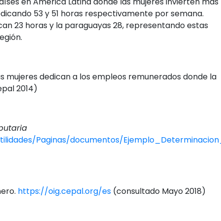
aíses en América Latina donde las mujeres invierten más
dicando 53 y 51 horas respectivamente por semana.
ican 23 horas y la paraguayas 28, representando estas
egión.
as mujeres dedican a los empleos remunerados donde la
epal 2014)
butaria
utilidades/Paginas/documentos/Ejemplo_Determinacio
nero.
https://oig.cepal.org/es
(consultado Mayo 2018)