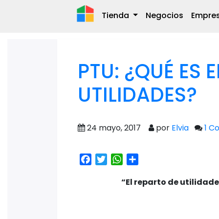
Tienda
Negocios
Empre
PTU: ¿QUÉ ES 
UTILIDADES?
24 mayo, 2017
por
Elvia
1 C
Facebook
Twitter
WhatsApp
Share
“El reparto de utilidad