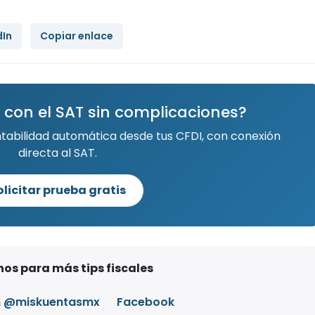
dIn
Copiar enlace
 con el SAT sin complicaciones?
ntabilidad automática desde tus CFDI, con conexión
directa al SAT.
olicitar prueba gratis
os para más tips fiscales
m @miskuentasmx
Facebook