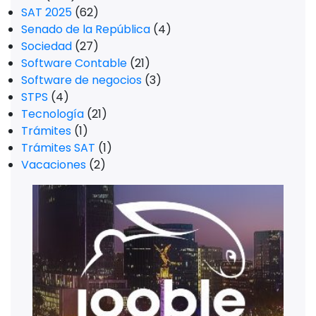
SAT 2025
(62)
Senado de la República
(4)
Sociedad
(27)
Software Contable
(21)
Software de negocios
(3)
STPS
(4)
Tecnología
(21)
Trámites
(1)
Trámites SAT
(1)
Vacaciones
(2)