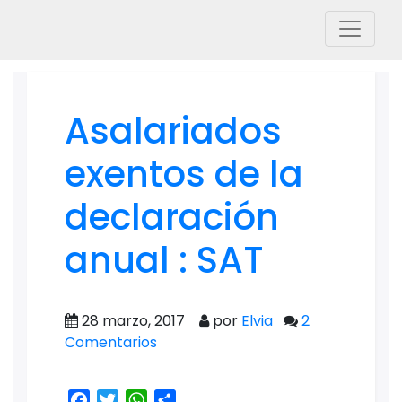
Asalariados
exentos de la
declaración
anual : SAT
28 marzo, 2017
por
Elvia
2
Comentarios
Facebook
Twitter
WhatsApp
Share