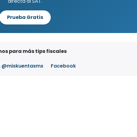
directa al SAT.
Prueba Gratis
os para más tips fiscales
m @miskuentasmx
Facebook