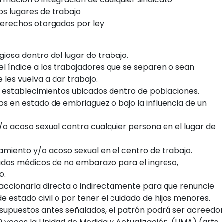
los lugares de trabajo
 derechos otorgados por ley
giosa dentro del lugar de trabajo.
el índice a los trabajadores que se separen o sean
 les vuelva a dar trabajo.
los establecimientos ubicados dentro de poblaciones.
os en estado de embriaguez o bajo la influencia de un
y/o acoso sexual contra cualquier persona en el lugar de
igamiento y/o acoso sexual en el centro de trabajo.
ficados médicos de no embarazo para el ingreso,
o.
oaccionarla directa o indirectamente para que renuncie
estado civil o por tener el cuidado de hijos menores.
os supuestos antes señalados, el patrón podrá ser acreedo
0 veces la Unidad de Medida y Actualización, (UMA) (arts.