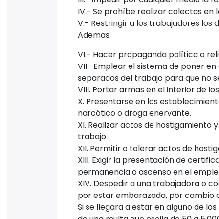
IV.- Se prohíbe realizar colectas en 
V.- Restringir a los trabajadores los
Ademas:
VI.- Hacer propaganda política o reli
VII- Emplear el sistema de poner en 
separados del trabajo para que no se
VIII. Portar armas en el interior de 
X. Presentarse en los establecimient
narcótico o droga enervante.
XI. Realizar actos de hostigamiento 
trabajo.
XII. Permitir o tolerar actos de host
XIII. Exigir la presentación de certi
permanencia o ascenso en el emple
XIV. Despedir a una trabajadora o c
por estar embarazada, por cambio de 
Si se llegara a estar en alguno de l
de una multa que oscila de 50 a 5,00