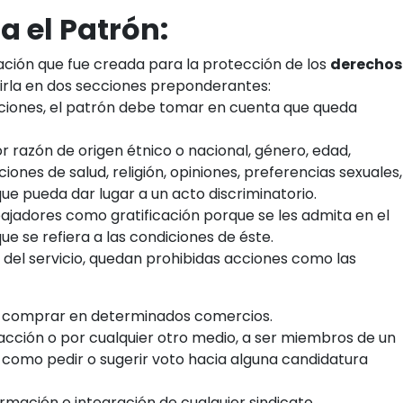
a el Patrón:
islación que fue creada para la protección de los
derechos
dirla en dos secciones preponderantes:
aciones, el patrón debe tomar en cuenta que queda
r razón de origen étnico o nacional, género, edad,
iones de salud, religión, opiniones, preferencias sexuales,
 que pueda dar lugar a un acto discriminatorio.
rabajadores como gratificación porque se les admita en el
ue se refiera a las condiciones de éste.
 del servicio, quedan prohibidas acciones como las
sus comprar en determinados comercios.
coacción o por cualquier otro medio, a ser miembros de un
sí como pedir o sugerir voto hacia alguna candidatura
formación o integración de cualquier sindicato