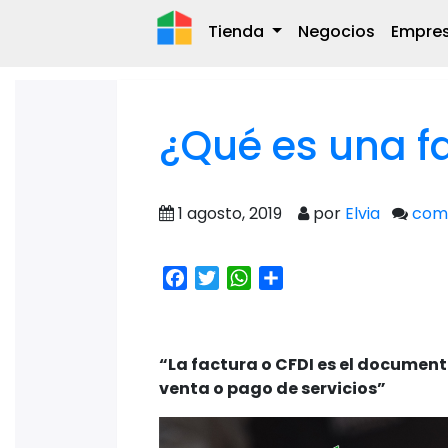
Tienda
Negocios
Empre
¿Qué es una f
1 agosto, 2019
por
Elvia
com
Facebook
Twitter
WhatsApp
Share
“La factura o CFDI es el docume
venta o pago de servicios”