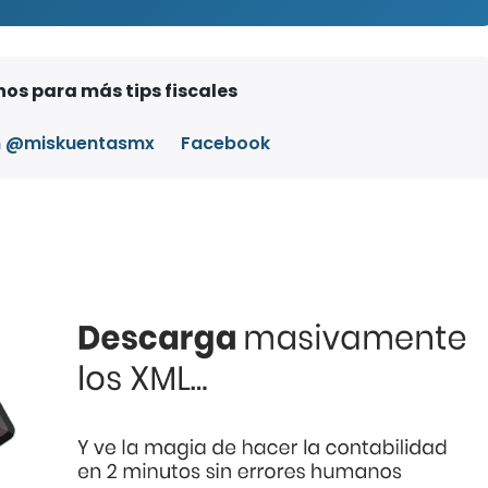
os para más tips fiscales
m @miskuentasmx
Facebook