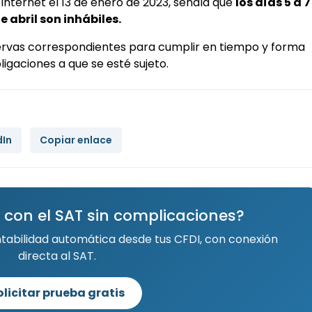
Internet el 13 de enero de 2023, señala que
los días 5 a 7
e abril son inhábiles.
vas correspondientes para cumplir en tiempo y forma
ligaciones a que se esté sujeto.
dIn
Copiar enlace
 con el SAT sin complicaciones?
ntabilidad automática desde tus CFDI, con conexión
directa al SAT.
olicitar prueba gratis