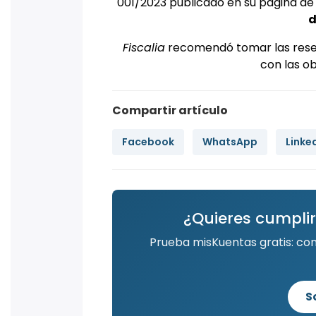
001/2023 publicado en su página de 
d
Fiscalia
recomendó tomar las reser
con las ob
Compartir artículo
Facebook
WhatsApp
Linke
¿Quieres cumplir
Prueba misKuentas gratis: co
S