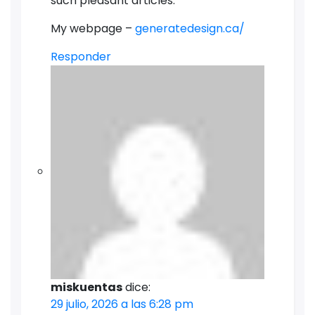
such pleasant articles.
My webpage –
generatedesign.ca/
Responder
miskuentas
dice:
29 julio, 2026 a las 6:28 pm