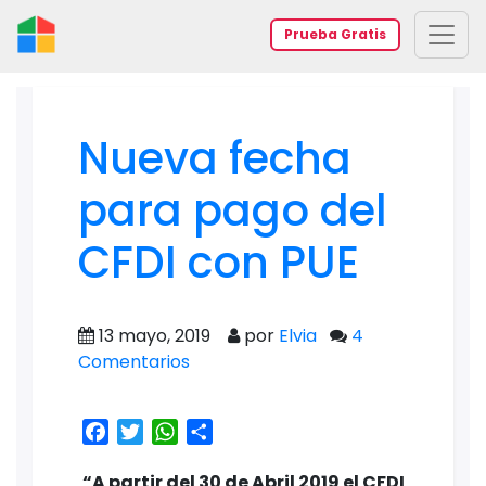
Prueba Gratis
Nueva fecha
para pago del
CFDI con PUE
13 mayo, 2019
por
Elvia
4
Comentarios
Facebook
Twitter
WhatsApp
Share
“A partir del 30 de Abril 2019 el CFDI