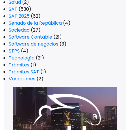
Salud
(2)
SAT
(530)
SAT 2025
(62)
Senado de la República
(4)
Sociedad
(27)
Software Contable
(21)
Software de negocios
(3)
STPS
(4)
Tecnología
(21)
Trámites
(1)
Trámites SAT
(1)
Vacaciones
(2)