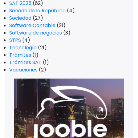
SAT 2025
(62)
Senado de la República
(4)
Sociedad
(27)
Software Contable
(21)
Software de negocios
(3)
STPS
(4)
Tecnología
(21)
Trámites
(1)
Trámites SAT
(1)
Vacaciones
(2)