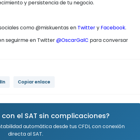
ecimiento y persistencia de tu negocio.
s sociales como @miskuentas en
Twitter
y
Facebook
.
en seguirme en Twitter
@OscarGalC
para conversar
dIn
Copiar enlace
 con el SAT sin complicaciones?
ntabilidad automática desde tus CFDI, con conexión
directa al SAT.