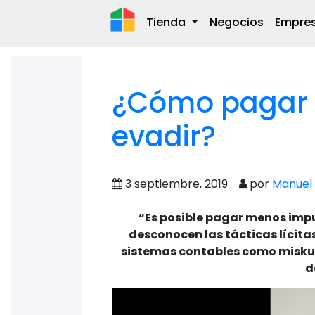
Tienda
Negocios
Empre
¿Cómo pagar 
evadir?
3 septiembre, 2019
por
Manuel 
“Es posible pagar menos impu
desconocen las tácticas lícita
sistemas contables como miskue
d