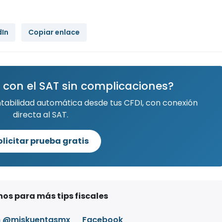
dIn
Copiar enlace
 con el SAT sin complicaciones?
ntabilidad automática desde tus CFDI, con conexión
directa al SAT.
olicitar prueba gratis
os para más tips fiscales
m @miskuentasmx
Facebook