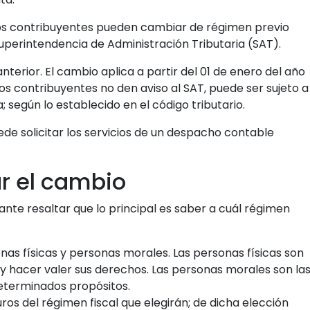
los contribuyentes pueden cambiar de régimen previo
Superintendencia de Administración Tributaria (SAT).
terior. El cambio aplica a partir del 01 de enero del año
s contribuyentes no den aviso al SAT, puede ser sujeto a
; según lo establecido en el código tributario.
ede solicitar los servicios de un despacho contable
ar el cambio
ante resaltar que lo principal es saber a cuál régimen
nas físicas y personas morales. Las personas físicas son
 y hacer valer sus derechos. Las personas morales son la
eterminados propósitos.
os del régimen fiscal que elegirán; de dicha elección
or el cual se regirá el pago de sus aranceles tributarios