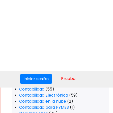
Actualización CFDI
(13)
AFORES
(21)
AMLO
(8)
Anexo 20
(12)
BURÓ DE CRÉDITO
(4)
Buzón Tributario
(1)
CEO Miskuentas
(2)
CEO MK
(1)
CFDI 3.3
(23)
CFDI 4.0
(32)
Comercio
(13)
Comercio Internacional
(10)
Conciliación Bancarias
(1)
Contabilidad
(55)
Contabilidad Electrónica
(59)
Contabilidad en la nube
(2)
Contabilidad para PYMES
(1)
Declaraciones
(75)