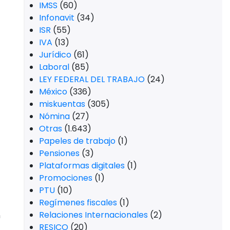
Despachos contables
(4)
s
Diario Oficial de la Federación
(22)
s
Ecommerce
(9)
,
Economía
(69)
Educación Financiera
(24)
Emprendimiento
(9)
Facturación
(34)
Facturación electrónica
(5)
Finanzas para pymes
(1)
Finanzas personales
(19)
Fiscal
(176)
IEPS
(11)
Impuestos
(192)
IMSS
(60)
Infonavit
(34)
ISR
(55)
IVA
(13)
Jurídico
(61)