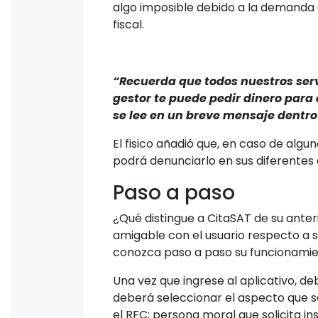
Sacar una cita con el Servicio de Adm
pesadillas más recurrentes para los
comprar alguna para ser atendidos, 
procesos, por lo que recientemente h
desde la comodidad de su hogar, una c
La autoridad fiscal, cuya actual jefa 
una herramienta tecnológica donde 
y cancelar citas para los diferentes 
administraciones desconcertadas de 
intermediarios.
El SAT recalcó que este nuevo aplica
terminar con el tráfico de citas ge
algo imposible debido a la demanda 
fiscal.
“Recuerda que todos nuestros serv