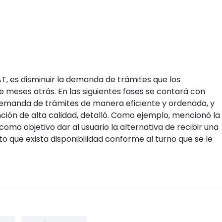
dIn
Copiar enlace
 con el SAT sin complicaciones?
ntabilidad automática desde tus CFDI, con conexión
directa al SAT.
olicitar prueba gratis
os para más tips fiscales
m @miskuentasmx
Facebook