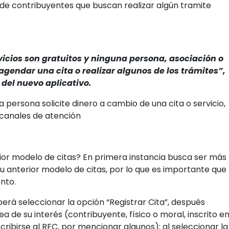
inistración Tributaria, durante la pandemia fue una de la
 contribuyentes , en muchos casos, algunos tuvieron que
sin embargo la autoridad fiscal detecto fraudes en dicho
abilitó CitasSAT, un nuevo aflictivo donde podrá generar
ita para acudir a las oficinas del físico.
es Raquel Buenrostro, detalló que el aplicativo CitaSAT es
los pagadores de impuestos pueden reservar, consultar
servicios que el SAT ofrece en sus módulos y
una manera segura, eficaz, inmediata y sin
tivo es totalmente gratuito y entre sus objetivos busca
nerado durante la pandemia donde conseguir un lugar era
de contribuyentes que buscan realizar algún tramite
icios son gratuitos y ninguna persona, asociación o