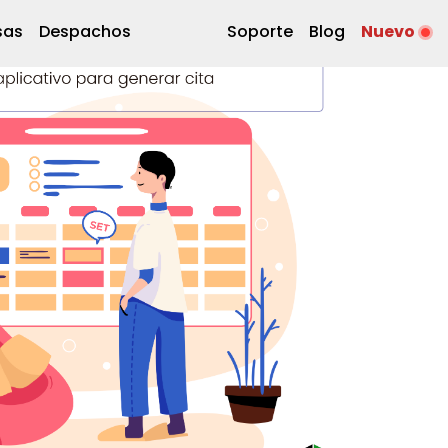
sas
Despachos
Soporte
Blog
Nuevo
 CITA CON EL SAT
entas
comentarios