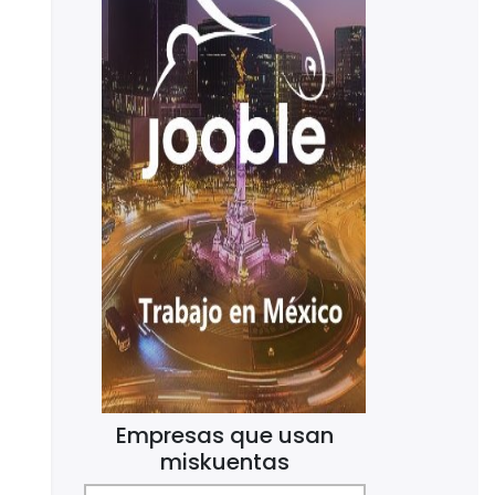
SAT
(530)
SAT 2025
(62)
Senado de la República
(4)
Sociedad
(27)
Software Contable
(21)
Software de negocios
(3)
STPS
(4)
Tecnología
(21)
Trámites
(1)
Trámites SAT
(1)
Vacaciones
(2)