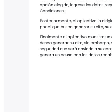
gestor te puede pedir dinero para 
se lee en un breve mensaje dentro
El fisico añadió que, en caso de algun
podrá denunciarlo en sus diferentes
Paso a paso
¿Qué distingue a CitaSAT de su ante
amigable con el usuario respecto a s
conozca paso a paso su funcionamie
Una vez que ingrese al aplicativo, de
deberá seleccionar el aspecto que sea
el RFC; persona moral que solicita in
opción elegida, ingrese los datos re
Condiciones.
Posteriormente, el aplicativo lo diri
por el que busca generar su cita, su