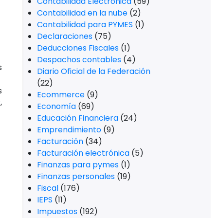
AFORES
(21)
AMLO
(8)
Anexo 20
(12)
BURÓ DE CRÉDITO
(4)
Buzón Tributario
(1)
CEO Miskuentas
(2)
CEO MK
(1)
CFDI 3.3
(23)
CFDI 4.0
(32)
Comercio
(13)
Comercio Internacional
(10)
Conciliación Bancarias
(1)
Contabilidad
(54)
Contabilidad Electrónica
(59)
Contabilidad en la nube
(2)
Contabilidad para PYMES
(1)
Declaraciones
(75)
Deducciones Fiscales
(1)