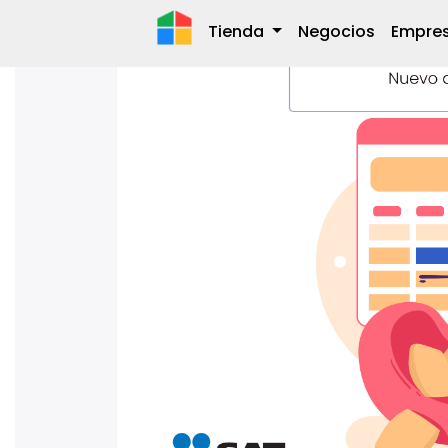
Tienda
Negocios
Empre
GENERARA UNA
24 septiembre, 2021
por
misku
Facebook
Twitter
WhatsApp
Share