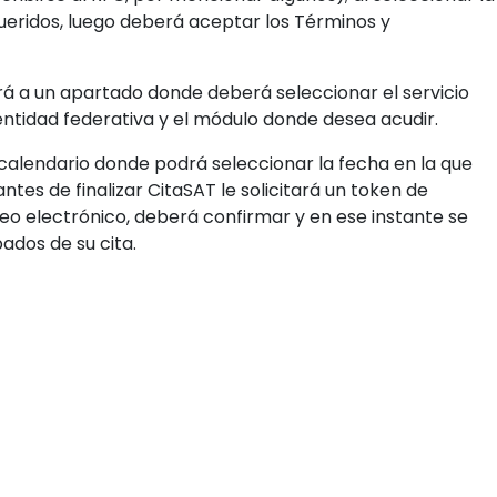
agendar una cita o realizar algunos de los trámites”,
 del nuevo aplicativo.
a persona solicite dinero a cambio de una cita o servicio,
 canales de atención
rior modelo de citas? En primera instancia busca ser más
u anterior modelo de citas, por lo que es importante que
nto.
berá seleccionar la opción “Registrar Cita”, después
 de su interés (contribuyente, físico o moral, inscrito e
scribirse al RFC, por mencionar algunos); al seleccionar la
queridos, luego deberá aceptar los Términos y
girá a un apartado donde deberá seleccionar el servicio
 entidad federativa y el módulo donde desea acudir.