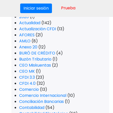
Prueba
Iniciar sesión
Últimas Noticias
Automatización Contable para
Despachos Fiscales: La Clave
para una Gestión Más Eficiente
¿Qué es el Buzón Tributario y
para qué sirve? Guía completa
2026
Categorías
2026
(1)
Actualidad
(142)
Actualización CFDI
(13)