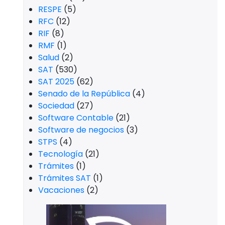
Laboral
(85)
LEY FEDERAL DEL TRABAJO
(24)
México
(336)
miskuentas
(305)
Nómina
(27)
Otras
(1.643)
Papeles de trabajo
(1)
Pensiones
(3)
Plataformas digitales
(1)
Promociones
(1)
PTU
(10)
Regímenes fiscales
(1)
Relaciones Internacionales
(2)
n
RESICO
(20)
RESPE
(5)
RFC
(12)
RIF
(8)
RMF
(1)
Salud
(2)