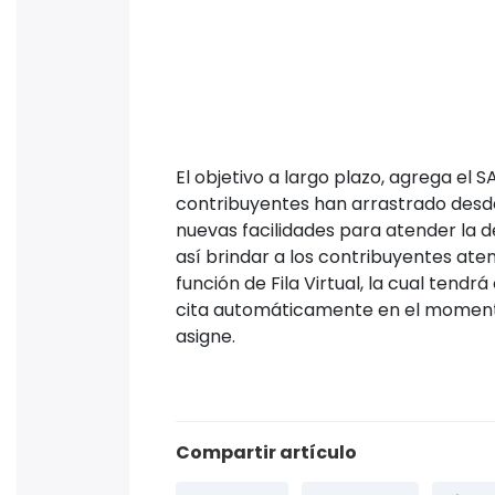
Compartir artículo
Facebook
WhatsApp
Linke
¿Quieres cumplir
Prueba misKuentas gratis: co
S
Síguen
Instagra