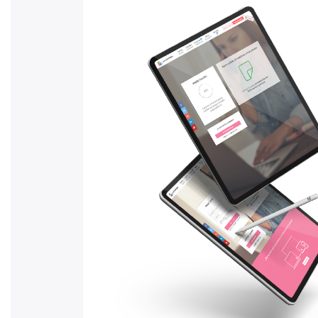
Deja un comentario
Tu dirección de correo electrónico n
marcados con
*
Comentario
*
Nombre
*