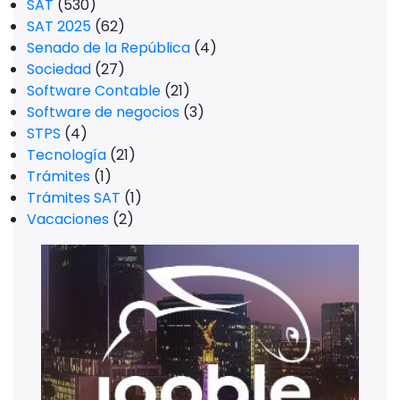
SAT
(530)
SAT 2025
(62)
Senado de la República
(4)
Sociedad
(27)
Software Contable
(21)
Software de negocios
(3)
STPS
(4)
Tecnología
(21)
Trámites
(1)
Trámites SAT
(1)
Vacaciones
(2)