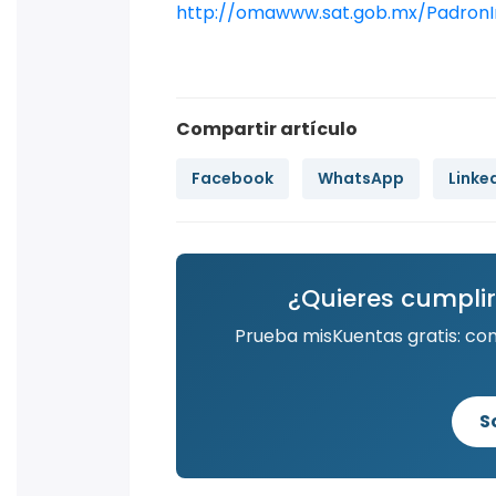
http://omawww.sat.gob.mx/PadronI
Compartir artículo
Facebook
WhatsApp
Linke
¿Quieres cumplir
Prueba misKuentas gratis: co
S