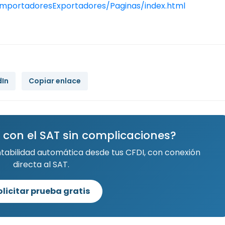
mportadoresExportadores/Paginas/index.html
dIn
Copiar enlace
 con el SAT sin complicaciones?
ntabilidad automática desde tus CFDI, con conexión
directa al SAT.
olicitar prueba gratis