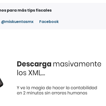
os para más tips fiscales
m @miskuentasmx
Facebook