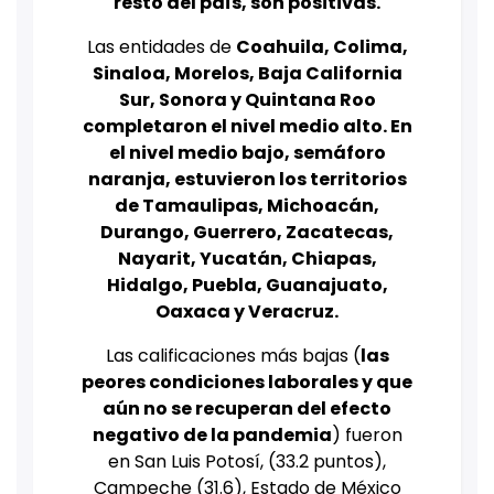
resto del país, son positivas.
Las entidades de
Coahuila, Colima,
Sinaloa, Morelos, Baja California
Sur, Sonora y Quintana Roo
completaron el nivel medio alto.
En
el nivel medio bajo, semáforo
naranja, estuvieron los territorios
de Tamaulipas, Michoacán,
Durango, Guerrero, Zacatecas,
Nayarit, Yucatán, Chiapas,
Hidalgo, Puebla, Guanajuato,
Oaxaca y Veracruz.
Las calificaciones más bajas (
las
peores condiciones laborales y que
aún no se recuperan del efecto
negativo de la pandemia
) fueron
en San Luis Potosí, (33.2 puntos),
Campeche (31.6), Estado de México