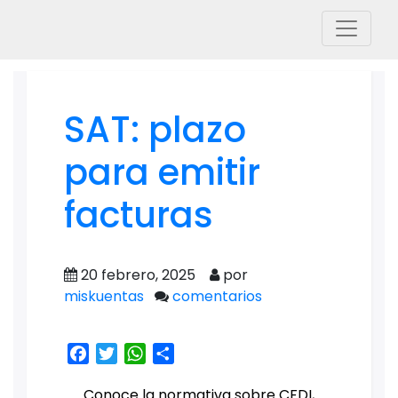
SAT: plazo
para emitir
facturas
20 febrero, 2025
por
miskuentas
comentarios
Facebook
Twitter
WhatsApp
Share
Conoce la normativa sobre CFDI,