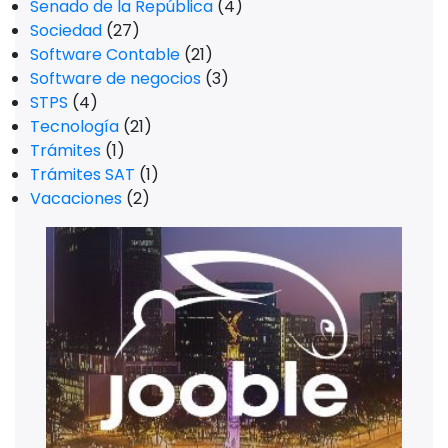
Senado de la República
(4)
Sociedad
(27)
Software Contable
(21)
Software de negocios
(3)
STPS
(4)
Tecnología
(21)
Trámites
(1)
Trámites SAT
(1)
Vacaciones
(2)