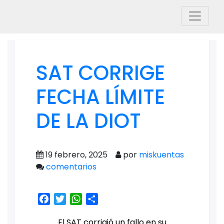
SAT CORRIGE
FECHA LÍMITE
DE LA DIOT
19 febrero, 2025
por
miskuentas
comentarios
Facebook
Twitter
WhatsApp
Share
El SAT corrigió un fallo en su