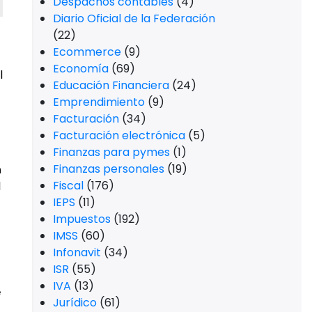
Despachos contables
(4)
Diario Oficial de la Federación
(22)
Ecommerce
(9)
Economía
(69)
l
Educación Financiera
(24)
Emprendimiento
(9)
Facturación
(34)
Facturación electrónica
(5)
Finanzas para pymes
(1)
Finanzas personales
(19)
n
Fiscal
(176)
l
IEPS
(11)
Impuestos
(192)
IMSS
(60)
Infonavit
(34)
ISR
(55)
IVA
(13)
e
Jurídico
(61)