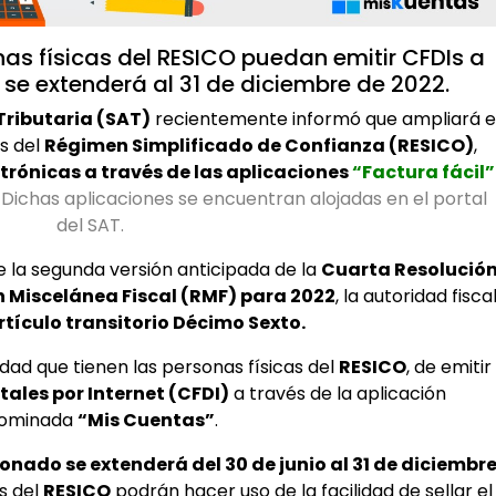
nas físicas del RESICO puedan emitir CFDIs a
 se extenderá al 31 de diciembre de 2022.
Tributaria (SAT)
recientemente informó que ampliará e
as del
Régimen Simplificado de Confianza (RESICO)
,
trónicas a través de las aplicaciones
“Factura fácil”
.
Dichas aplicaciones se encuentran alojadas en el portal
del SAT.
e la segunda versión anticipada de la
Cuarta Resolució
n Miscelánea Fiscal (RMF) para 2022
, la autoridad fisca
rtículo transitorio Décimo Sexto.
lidad que tienen las personas físicas del
RESICO
, de emitir
ales por Internet (CFDI)
a través de la aplicación
ominada
“Mis Cuentas”
.
onado se extenderá del 30 de junio al 31 de diciembr
as del
RESICO
podrán hacer uso de la facilidad de sellar el