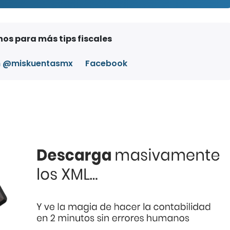
os para más tips fiscales
m @miskuentasmx
Facebook