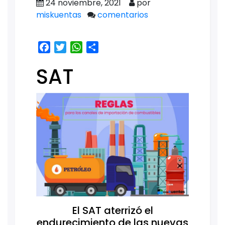
24 noviembre, 2021
por
miskuentas
comentarios
Facebook
Twitter
WhatsApp
Share
SAT
El SAT aterrizó el
endurecimiento de las nuevas