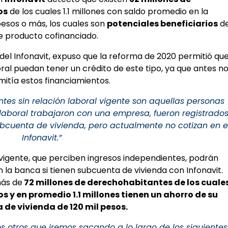
os
de los cuales 1.1 millones con saldo promedio en la
pesos o más, los cuales son
potenciales beneficiarios
d
e producto cofinanciado.
del Infonavit, expuso que la reforma de 2020 permitió qu
oral puedan tener un crédito de este tipo, ya que antes n
mitía estos financiamientos.
tes sin relación laboral vigente son aquellas personas
aboral trabajaron con una empresa, fueron registrado
ubcuenta de vivienda, pero actualmente no cotizan en e
Infonavit.”
 vigente, que perciben ingresos independientes, podrán
la banca si tienen subcuenta de vivienda con Infonavit.
más de
72 millones de derechohabitantes de los cuale
s y en promedio 1.1 millones tienen un ahorro de su
de vivienda de 120 mil pesos.
os otros que iremos sacando a lo largo de los siguientes