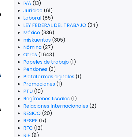
IVA
(13)
Jurídico
(61)
e
Laboral
(85)
LEY FEDERAL DEL TRABAJO
(24)
México
(336)
e
miskuentas
(305)
o
Nómina
(27)
Otras
(1.643)
Papeles de trabajo
(1)
s
Pensiones
(3)
l
Plataformas digitales
(1)
Promociones
(1)
PTU
(10)
Regímenes fiscales
(1)
Relaciones Internacionales
(2)
s
RESICO
(20)
RESPE
(5)
RFC
(12)
RIF
(8)