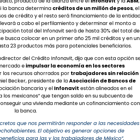
dito, producto de la alianza entre el
Infonavit
y la
ABM
,
si la banca determina
créditos de un millón de pesos
, el
sos de crédito y el resto será financiamiento de la entida
llevará a cabo el perfilamiento y determinar el monto a
cipación total del Infonavit será de hasta 30% del total de
 se busca colocar en un primer año 25 mil créditos y en un
asta 23 productos más para potenciales beneficiarios.
bdirector del Crédito Infonavit, dijo que con esta opción s
 mercado e
impulsar la economía en los sectores
tar los recursos ahorrados por
trabajadores sin relación
niel Becker, presidente de la
Asociación de Bancos de
sociación bancaria y el
Infonavit
están alineados en el
ra los mexicanos” que tengan saldo en su subcuenta de
conseguir una vivienda mediante un cofinanciamiento con
la banca.
cretos que nos permitirán responder a las necesidades
chohabientes. El objetivo es generar opciones de
eneficios para las y los trabajadores de México”.