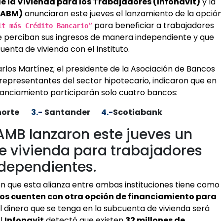
de la Vivienda para los Trabajadores (Infonavit)
y la
(ABM)
anunciaron este jueves el lanzamiento de la opció
para beneficiar a trabajadores
it más Crédito Bancario”
e perciban sus ingresos de manera independiente y que
enta de vivienda con el Instituto.
Carlos Martínez; el presidente de la Asociación de Bancos
representantes del sector hipotecario, indicaron que en
anciamiento participarán solo cuatro bancos:
orte
3.-
Santander
4.-
Scotiabank
a AMB lanzaron este jueves un
e vivienda para trabajadores
dependientes.
on que esta alianza entre ambas instituciones tiene como
s cuenten con otra opción de financiamiento para
l dinero que se tenga en la subcuenta de vivienda será
l
Infonavit
detectó que existen
32 millones de