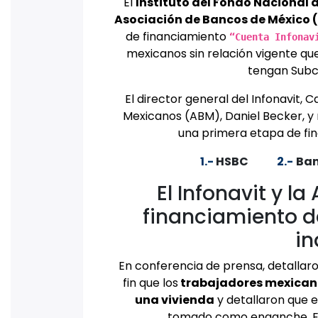
El
Instituto del Fondo Nacional 
Asociación de Bancos de México 
de financiamiento
“Cuenta Infonav
mexicanos sin relación vigente qu
tengan Subcu
El director general del Infonavit, 
Mexicanos (ABM), Daniel Becker, y 
una primera etapa de fin
1.-
HSBC
2.-
Ban
El Infonavit y l
financiamiento d
in
En conferencia de prensa, detallar
fin que los
trabajadores mexicano
una vivienda
y detallaron que e
tomado como enganche. E