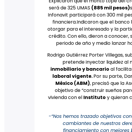
Explicaron que el monto tope del cré
será de 325 UMAS
(885 mil pesos)
Infonavit participará con 300 mil pe
financiera.
Indicaron que el banco 
otorgar para el interesado y la parti
crédito. Con ello, dieron a conocer,
periodo de año y medio lanzar h
Rodrigo Gutiérrez Porter Villegas, su
pretende inyectar liquidez al
inmobiliario y bancario
al facili
laboral vigente.
Por su parte, Da
México (ABM)
, precisó que la A
objetivo de “construir sueños pa
vivienda con el
Instituto
y quieran 
-“Nos hemos trazado objetivos con
cambiantes de nuestros dere
financiamiento con mejores b