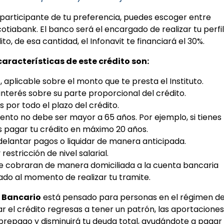
 participante de tu preferencia, puedes escoger entre
tiabank. El banco será el encargado de realizar tu perfil
o, de esa cantidad, el Infonavit te financiará el 30%.
características de este crédito son:
, aplicable sobre el monto que te presta el Instituto.
 interés sobre su parte proporcional del crédito.
s por todo el plazo del crédito.
ento no debe ser mayor a 65 años. Por ejemplo, si tienes
 pagar tu crédito en máximo 20 años.
delantar pagos o liquidar de manera anticipada.
restricción de nivel salarial.
e cobraran de manera domiciliada a la cuenta bancaria
ado al momento de realizar tu tramite.
o Bancario
está pensado para personas en el régimen d
ar el crédito regresas a tener un patrón, las aportaciones
repago y disminuirá tu deuda total, ayudándote a pagar