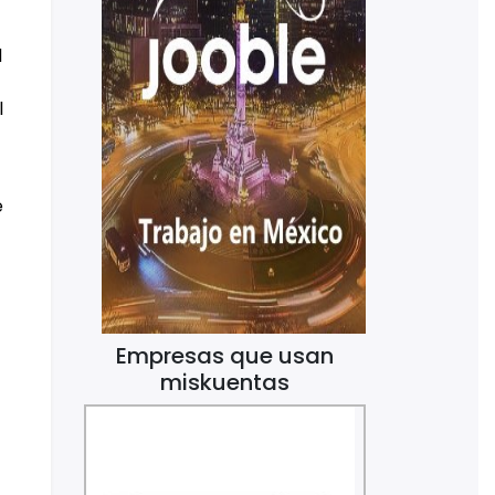
d
l
e
Empresas que usan
miskuentas