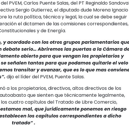
el PVEM, Carlos Puente Salas, del PT Reginaldo Sandova
rectiva Sergio Gutierrez, el diputado dude Morena Ignacio
bre la ruta política, técnica y legal, la cual se debe seguir
eración el dictamen de las comisiones correspondientes,
onstitucionales y de Energía.
 y acordado con los otros grupos parlamentarios qu
n debate serio… Abriremos las puertas a la Cámara d
amento abierto para que vengan los propietarios y
 se señalen tantas para que podamos quitarle el velo
mos transitar y avanzar, que es lo que mas convien
s”.
dijo el líder del PVEM, Puente Salas.
ó a los propietarios, directivos, altos directivos de los
 autoabasto que sienten que técnicamente legalmente,
s cuatro capítulos del Tratado de Libre Comercio,
estamos mal, que jurídicamente ponemos en riesgo
establecen los capítulos correspondientes a dicho
tratado” .