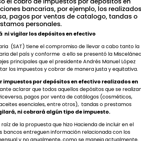
lso el cobro de impuestos por depósitos en
uciones bancarias, por ejemplo, los realizado
rsa, pagos por ventas de catalogo, tandas o
estamos personales.
 ni vigilar los depósitos en efectivo
taria (SAT) tiene el compromiso de llevar a cabo tanto la
utaria del país y conforme a ello se presentó la Misceláne
 ejes principales que el presidente Andrés Manuel López
r los impuestos y cobrar de manera justa y equitativa.
r impuestos por depósitos en efectivo realizados en
tante aclarar que todos aquellos depósitos que se realiza
 viceversa, pagos por venta de catálogos (cosméticos,
, aceites esenciales, entre otros), tandas o prestamos
igilará, ni cobrará algún tipo de impuesto.
 raíz de la propuesta que hizo Hacienda de incluir en el
s bancos entreguen información relacionada con los
mensual y no anualmente, como se maneja actualmente.