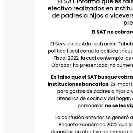
El SAT informa que es fa
efectivo realizados en instit
de padres a hijos o viceve
pr
El SAT no cobrará
El Servicio de Administración Tribu
política fiscal como la política trib
Fiscal 2022, la cual contempla los
Obrador ha presentado: no aumenta
Es falso que el SAT busque cobra
instituciones bancarias
. Es impor
para gastos de padres a hijos o
utensilios de cocina y del hogar
personales
no se les v
La confusión anterior se generó a
Paquete Económico 2022 que lo
depósitos en efectivo de manera 