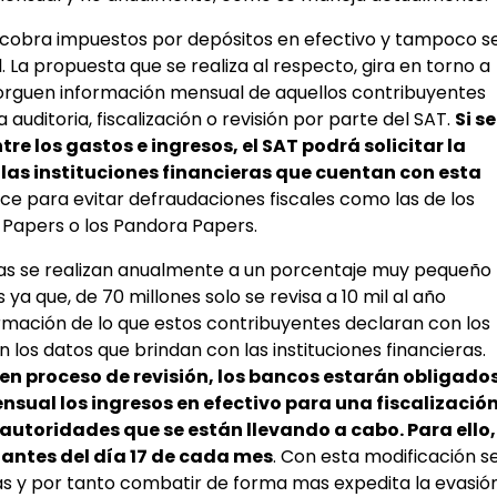
 cobra impuestos por depósitos en efectivo y tampoco s
. La propuesta que se realiza al respecto, gira en torno a
otorguen información mensual de aquellos contribuyentes
auditoria, fiscalización o revisión por parte del SAT.
Si se
e los gastos e ingresos, el SAT podrá solicitar la
las instituciones financieras que cuentan con esta
ace para evitar defraudaciones fiscales como las de los
Papers o los Pandora Papers.
as se realizan anualmente a un porcentaje muy pequeño
ya que, de 70 millones solo se revisa a 10 mil al año
mación de lo que estos contribuyentes declaran con los
 los datos que brindan con las instituciones financieras.
en proceso de revisión, los bancos estarán obligado
sual los ingresos en efectivo para una fiscalizació
utoridades que se están llevando a cabo. Para ello,
 antes del día 17 de cada mes
. Con esta modificación s
rias y por tanto combatir de forma mas expedita la evasió