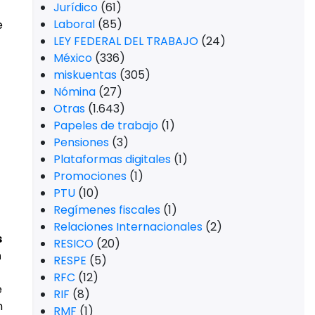
Jurídico
(61)
Laboral
(85)
e
LEY FEDERAL DEL TRABAJO
(24)
México
(336)
miskuentas
(305)
Nómina
(27)
Otras
(1.643)
Papeles de trabajo
(1)
Pensiones
(3)
Plataformas digitales
(1)
Promociones
(1)
PTU
(10)
Regímenes fiscales
(1)
Relaciones Internacionales
(2)
s
RESICO
(20)
n
RESPE
(5)
RFC
(12)
e
RIF
(8)
n
RMF
(1)