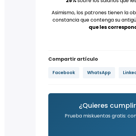
25%
sobre los salarios que l
Asimismo, los patrones tienen la o
constancia que contenga su antigü
que les correspo
Compartir artículo
Facebook
WhatsApp
Linke
¿Quieres cumplir
Prueba miskuentas gratis: co