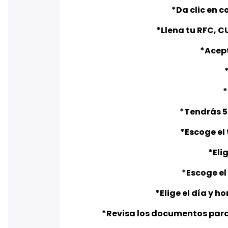
*Da clic en 
*Llena tu RFC, C
*Acept
*
*Tendrás 5 
*Escoge el
*Eli
*Escoge e
*Elige el día y h
*Revisa los documentos para 