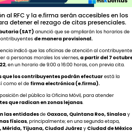
n al RFC y la e.firma serán accesibles en los
ra detener el rezago de citas presenciales.
ibutaria (SAT)
anunció que se ampliarán los horarios de
contribuyentes
de manera provisional.
cia indicó que las oficinas de atención al contribuyent
er a personas morales los viernes,
a partir del 7 octubr
022
, en un horario de 9:00 a 16:00 horas, con previa cita.
s que los contribuyentes podrán efectuar
está la
así como el de
firma electrónica (e.firma).
osición del público la Oficina Móvil, para atender
tes que radican en zonas lejanas
.
án las entidades
de
Oaxaca, Quintana Roo, Sinaloa
y
nas físicas
, principalmente; en una segunda etapa,
 Mérida, Tijuana, Ciudad Juárez
y
Ciudad de Méxic