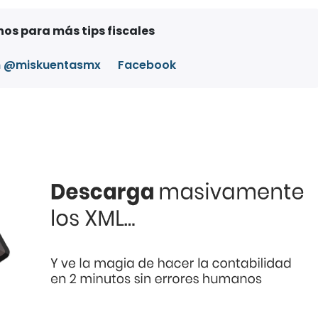
os para más tips fiscales
m @miskuentasmx
Facebook