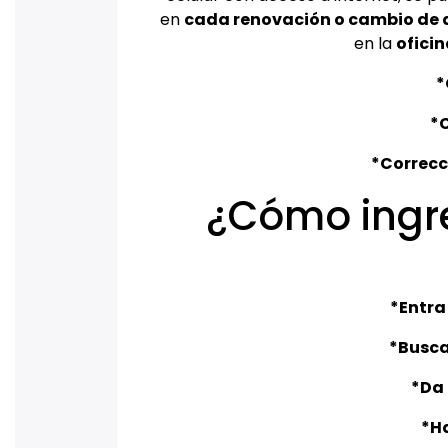
en
cada renovación o cambio de d
en la
oficin
*
*
*Correcc
¿Cómo ingre
*Entra
*Busca
*Da 
*Ha