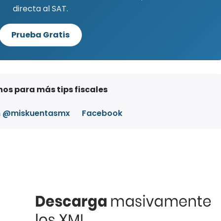
directa al SAT.
Prueba Gratis
os para más tips fiscales
m @miskuentasmx
Facebook