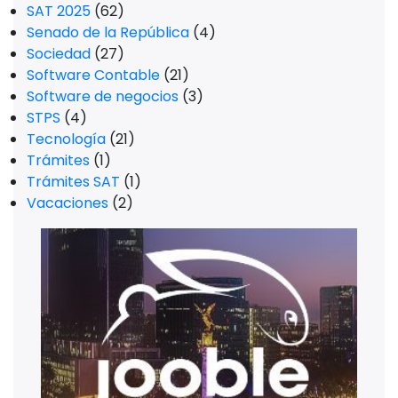
SAT 2025
(62)
Senado de la República
(4)
Sociedad
(27)
Software Contable
(21)
Software de negocios
(3)
STPS
(4)
Tecnología
(21)
Trámites
(1)
Trámites SAT
(1)
Vacaciones
(2)