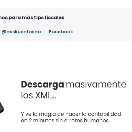
os para más tips fiscales
m @miskuentasmx
Facebook