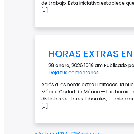
de trabajo. Esta iniciativa establece 
[…]
HORAS EXTRAS EN
28 enero, 2026 10:19 am
Publicado p
Deja tus comentarios
Adiós a las horas extra ilimitadas: la n
México Ciudad de México.— Las horas e
distintos sectores laborales, comienza
[…]
« Anterior
1
2
3
4
…
175
Siguiente »