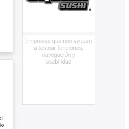
n
l,
io