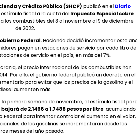
cienda y Crédito Público (SHCP)
publicó en el
Diario
 estímulo fiscal a la cuota del
Impuesto Especial sobre
a los combustibles del 3 al noviembre al 9 de diciembre
de 2022.
obierno Federal
, Hacienda decidió incrementar este añ
midores pagan en estaciones de servicio por cada litro de
staciones de servicio en el país, en más del 7%.
Ucrania, el precio internacional de los combustibles han
14. Por ello, el gobierno federal publicó un decreto en el
entario para evitar que los precios de la gasolina y el
diesel aumenten más.
, la primera semana de noviembre, el estímulo fiscal par
s
bajará de 2.1466 a 1.7488 pesos por litro
, acumulando
Federal para intentar controlar el aumento en el valor,
acionales de las gasolinas se incrementaran desde los
ros meses del año pasado.