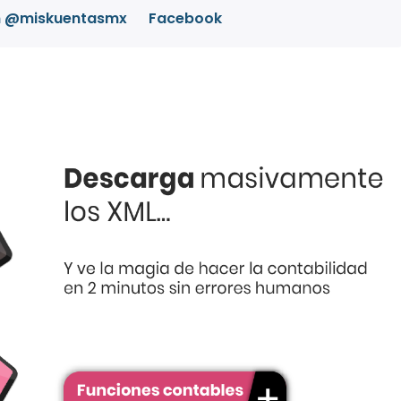
m @miskuentasmx
Facebook