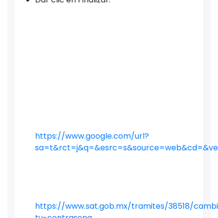
https://www.google.com/url?
sa=t&rct=j&q=&esrc=s&source=web&cd=&ved
https://www.sat.gob.mx/tramites/38518/camb
tu-contrasena