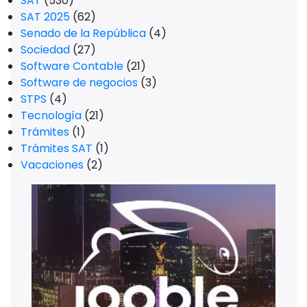
SAT
(530)
SAT 2025
(62)
Senado de la República
(4)
Sociedad
(27)
Software Contable
(21)
Software de negocios
(3)
STPS
(4)
Tecnología
(21)
Trámites
(1)
Trámites SAT
(1)
Vacaciones
(2)