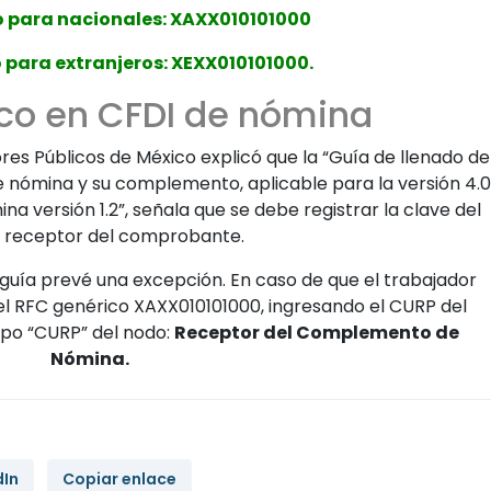
o para nacionales: XAXX010101000
 para extranjeros: XEXX010101000.
co en CFDI de nómina
res Públicos de México explicó que la “Guía de llenado de
nómina y su complemento, aplicable para la versión 4.0
 versión 1.2”, señala que se debe registrar la clave del
l receptor del comprobante.
guía prevé una excepción. En caso de que el trabajador
 el RFC genérico XAXX010101000, ingresando el CURP del
mpo “CURP” del nodo:
Receptor del Complemento de
Nómina.
dIn
Copiar enlace