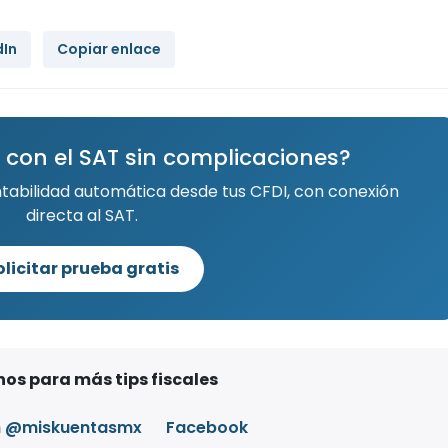
dIn
Copiar enlace
 con el SAT sin complicaciones?
ntabilidad automática desde tus CFDI, con conexión
directa al SAT.
olicitar prueba gratis
os para más tips fiscales
m @miskuentasmx
Facebook