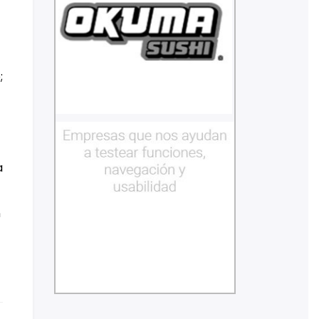
;
a
n