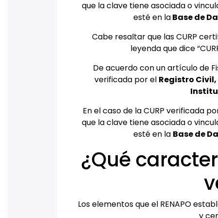
que la clave tiene asociada o vinc
esté en la
Base de Dat
Cabe resaltar que las CURP certi
leyenda que dice “CURP c
De acuerdo con un artículo de Fis
verificada por el
Registro Civil,
Instit
En el caso de la CURP verificada po
que la clave tiene asociada o vinc
esté en la
Base de Da
¿Qué caracter
v
Los elementos que el RENAPO establ
y cer