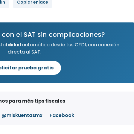
dIn
Copiar enlace
 con el SAT sin complicaciones?
ntabilidad automática desde tus CFDI, con conexión
directa al SAT.
olicitar prueba gratis
os para más tips fiscales
m @miskuentasmx
Facebook