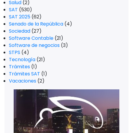
Salud
(2)
SAT
(530)
SAT 2025
(62)
Senado de la República
(4)
Sociedad
(27)
Software Contable
(21)
Software de negocios
(3)
STPS
(4)
Tecnología
(21)
Trámites
(1)
Trámites SAT
(1)
Vacaciones
(2)