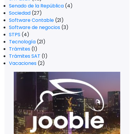
Senado de la República
(4)
Sociedad
(27)
Software Contable
(21)
Software de negocios
(3)
STPS
(4)
Tecnología
(21)
Trámites
(1)
Trámites SAT
(1)
Vacaciones
(2)