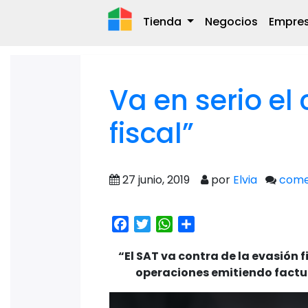
Tienda
Negocios
Empre
Va en serio el
fiscal”
27 junio, 2019
por
Elvia
come
Facebook
Twitter
WhatsApp
Share
“El SAT va contra de la evasión
operaciones emitiendo factura