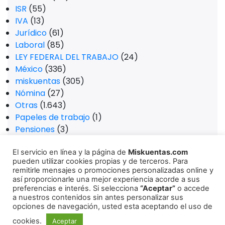
ISR
(55)
IVA
(13)
Jurídico
(61)
Laboral
(85)
LEY FEDERAL DEL TRABAJO
(24)
México
(336)
miskuentas
(305)
Nómina
(27)
Otras
(1.643)
Papeles de trabajo
(1)
Pensiones
(3)
Plataformas digitales
(1)
El servicio en línea y la página de
Miskuentas.com
Promociones
(1)
pueden utilizar cookies propias y de terceros. Para
PTU
(10)
remitirle mensajes o promociones personalizadas online y
Regímenes fiscales
(1)
así proporcionarle una mejor experiencia acorde a sus
preferencias e interés. Si selecciona
“Aceptar”
o accede
Relaciones Internacionales
(2)
a nuestros contenidos sin antes personalizar sus
RESICO
(20)
opciones de navegación, usted esta aceptando el uso de
RESPE
(5)
cookies.
Aceptar