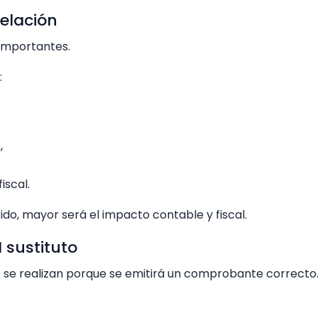
celación
 importantes.
:
,
iscal.
do, mayor será el impacto contable y fiscal.
I sustituto
e realizan porque se emitirá un comprobante correcto