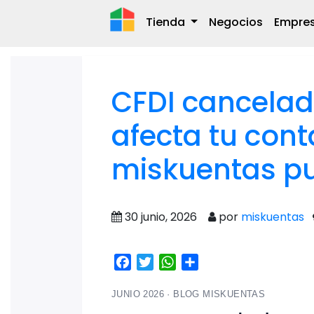
Tienda
Negocios
Empre
CFDI cancelad
afecta tu con
miskuentas p
30 junio, 2026
por
miskuentas
Facebook
Twitter
WhatsApp
Share
JUNIO 2026 · BLOG MISKUENTAS