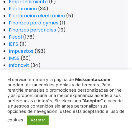
Emprendimiento
(9)
Facturación
(34)
Facturación electrónica
(5)
Finanzas para pymes
(1)
Finanzas personales
(19)
Fiscal
(176)
IEPS
(11)
Impuestos
(193)
IMSS
(60)
Infonavit
(34)
ISR
(55)
IVA
(13)
El servicio en línea y la página de
Miskuentas.com
pueden utilizar cookies propias y de terceros. Para
Jurídico
(61)
remitirle mensajes o promociones personalizadas online
Laboral
(85)
y así proporcionarle una mejor experiencia acorde a sus
LEY FEDERAL DEL TRABAJO
(24)
preferencias e interés. Si selecciona
“Aceptar”
o accede
a nuestros contenidos sin antes personalizar sus
México
(336)
opciones de navegación, usted esta aceptando el uso de
miskuentas
(305)
cookies.
Aceptar
Nómina
(27)
Otras
(1.643)