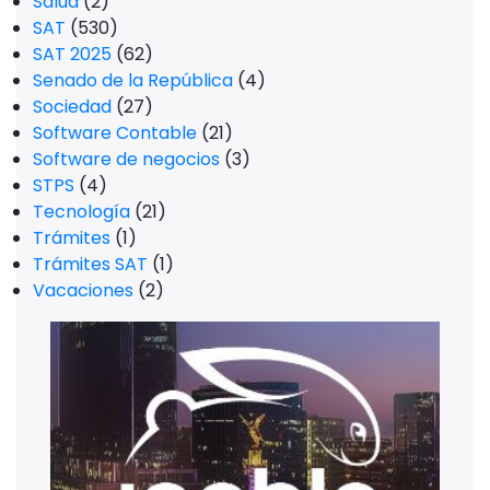
Salud
(2)
SAT
(530)
SAT 2025
(62)
Senado de la República
(4)
Sociedad
(27)
Software Contable
(21)
Software de negocios
(3)
STPS
(4)
Tecnología
(21)
Trámites
(1)
Trámites SAT
(1)
Vacaciones
(2)