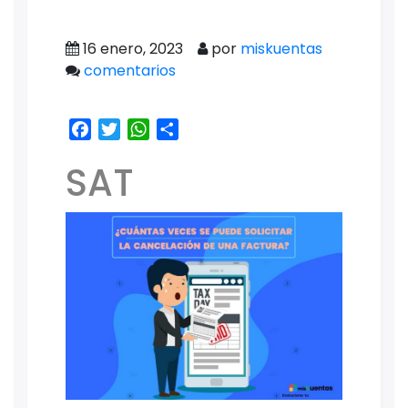
16 enero, 2023
por
miskuentas
comentarios
Facebook
Twitter
WhatsApp
Share
SAT